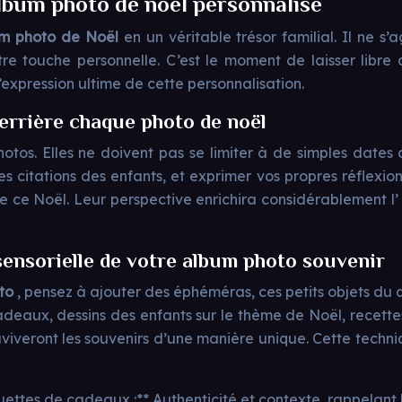
album photo de noël personnalisé
m photo de Noël
en un véritable trésor familial. Il ne 
tre touche personnelle. C’est le moment de laisser libre 
l’expression ultime de cette personnalisation.
derrière chaque photo de noël
tos. Elles ne doivent pas se limiter à de simples dates o
s citations des enfants, et exprimer vos propres réflexi
e ce Noël. Leur perspective enrichira considérablement l
 sensorielle de votre album photo souvenir
oto
, pensez à ajouter des éphéméras, ces petits objets du 
deaux, dessins des enfants sur le thème de Noël, recettes
 raviveront les souvenirs d’une manière unique. Cette techn
ettes de cadeaux :** Authenticité et contexte, rappelant l’