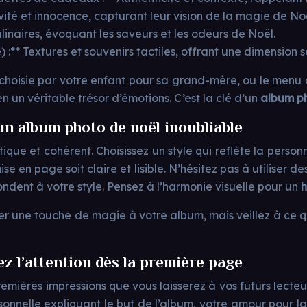
vité et innocence, capturant leur vision de la magie de Noë
ulinaires, évoquant les saveurs et les odeurs de Noël.
) :** Textures et souvenirs tactiles, offrant une dimension s
 choisie par votre enfant pour sa grand-mère, ou le menu
en un véritable trésor d’émotions. C’est la clé d’un
album ph
un album photo de noël inoubliable
étique et cohérent. Choisissez un style qui reflète la person
e en page soit claire et lisible. N’hésitez pas à utiliser d
pondent à votre style. Pensez à l’harmonie visuelle pour un
h
ter une touche de magie à votre album, mais veillez à ce qu’
ez l’attention dès la première page
remières impressions que vous laisserez à vos futurs lecteu
rsonnelle expliquant le but de l’album, votre amour pour l