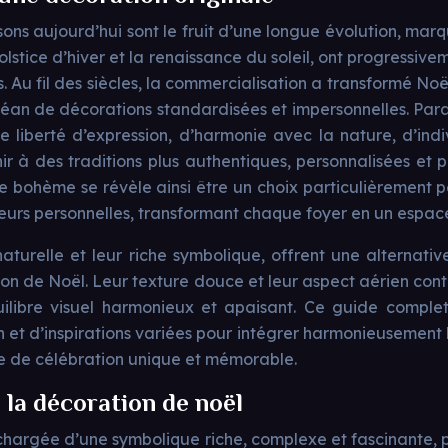
ns aujourd’hui sont le fruit d’une longue évolution, marqué
olstice d’hiver et la renaissance du soleil, ont progressiv
 Au fil des siècles, la commercialisation a transformé No
 océan de décorations standardisées et impersonnelles. Par
 liberté d’expression, d’harmonie avec la nature, d’indi
r à des traditions plus authentiques, personnalisées et p
bohème se révèle ainsi être un choix particulièrement per
eurs personnelles, transformant chaque foyer en un espace
aturelle et leur riche symbolique, offrent une alternati
n de Noël. Leur texture douce et leur aspect aérien cont
 équilibre visuel harmonieux et apaisant. Ce guide comp
on et d’inspirations variées pour intégrer harmonieusement
e de célébration unique et mémorable.
 la décoration de noël
chargée d’une symbolique riche, complexe et fascinante, p