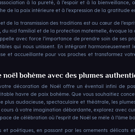
association à la pureté, à l’espoir et à la bienveillance
he de la paix intérieure et à l’expression de la gratitude en
é et de la transmission des traditions est au cœur de l’espr
du nid familial et de la protection maternelle, évoque la ch
rappelle avec force l’importance de prendre soin de ses p
tibles qui nous unissent. En intégrant harmonieusement
 et accueillante pour vos proches et transformez votre 
de noël bohème avec des plumes authent
otre décoration de Noël offre un éventail infini de poss
able havre de paix bohème. Que vous souhaitiez concevoir
e plus audacieuse, spectaculaire et théâtrale, les plum
bre cours à votre imagination débordante, explorez avec cu
space de célébration où l’esprit de Noël se mêle à l’âme 
s et poétiques, en passant par les ornements délicats et 