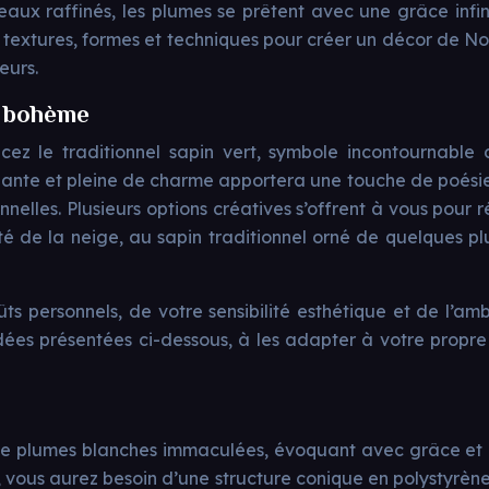
ux raffinés, les plumes se prêtent avec une grâce infinie
 textures, formes et techniques pour créer un décor de No
eurs.
té bohème
lacez le traditionnel sapin vert, symbole incontournabl
ante et pleine de charme apportera une touche de poésie
lles. Plusieurs options créatives s’offrent à vous pour ré
 de la neige, au sapin traditionnel orné de quelques pl
ts personnels, de votre sensibilité esthétique et de l’am
 idées présentées ci-dessous, à les adapter à votre propr
 plumes blanches immaculées, évoquant avec grâce et lég
ue, vous aurez besoin d’une structure conique en polystyrèn