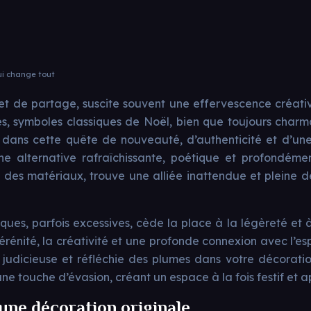
ui change tout
 et de partage, suscite souvent une effervescence créati
s, symboles classiques de Noël, bien que toujours charm
nt dans cette quête de nouveauté, d’authenticité et d’un
e alternative rafraîchissante, poétique et profondément
ité des matériaux, trouve une alliée inattendue et pleine
ues, parfois excessives, cède la place à la légèreté et 
érénité, la créativité et une profonde connexion avec l’espr
on judicieuse et réfléchie des plumes dans votre décorati
 touche d’évasion, créant un espace à la fois festif et a
une décoration originale