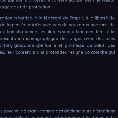
xion spirituelle ancestrale confère aux plumes une valeur
 sagesse et de protection.
tion créatrice, à la légèreté de l’esprit, à la liberté de
e de la pensée qui s’envole vers de nouveaux horizons, de
dition chrétienne, les plumes sont intimement liées à la
eprésentation iconographique des anges avec des ailes
ort, guidance spirituelle et promesse de salut. Ces
umes, leur conférant une profondeur et une complexité qui
notre psyché, agissant comme des déclencheurs d’émotions
rien et délicat, évoquent instantanément la douceur, le