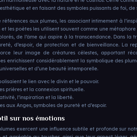
tion harmonieuse avec la nature et le cosmos. Cette conne
esthétique et en faisant des symboles puissants de foi, de
 références aux plumes, les associant intimement à l’inspira
stes et les poètes les utilisent souvent comme une métaphor
lorés, de l’âme qui aspire à la transcendance. Dans la tra
reté, d’espoir, de protection et de bienveillance. La r
ce leur image de créatures célestes, apportant réconf
ieuses enrichissent considérablement la symbolique des pl
universelles et d’une beauté intemporelle.
isaient le lien avec le divin et le pouvoir.
s prières et la connexion spirituelle.
vité, l’inspiration et la liberté.
ées aux Anges, symboles de pureté et d’espoir.
til sur nos émotions
s plumes exercent une influence subtile et profonde sur 
e et agréable au toucher, ainsi que leur aspect léger, aé