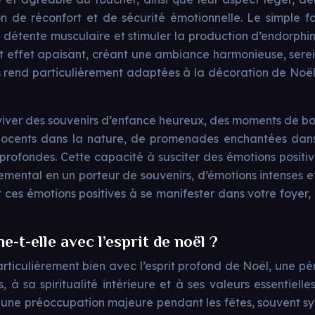
on de réconfort et de sécurité émotionnelle. Le simple f
r la détente musculaire et stimuler la production d’endorp
effet apaisant, créant une ambiance harmonieuse, sereine
s rend particulièrement adaptées à la décoration de Noël
viver des souvenirs d’enfance heureux, des moments de bon
nnocents dans la nature, de promenades enchantées dan
 profondes. Cette capacité à susciter des émotions positi
emental en un porteur de souvenirs, d’émotions intenses et 
t ces émotions positives à se manifester dans votre foyer
t-elle avec l’esprit de noël ?
iculièrement bien avec l’esprit profond de Noël, une pér
s, à sa spiritualité intérieure et à ses valeurs essentiell
 une préoccupation majeure pendant les fêtes, souvent syn