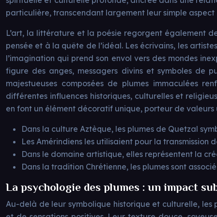
spirituelle et culturelle profonde, ancrée dans une rela
particulière, transcendant largement leur simple aspect 
L’art, la littérature et la poésie regorgent également de
pensée et à la quête de l’idéal. Les écrivains, les arti
l’imagination qui prend son envol vers des mondes inexp
figure des anges, messagers divins et symboles de pu
majestueuses composées de plumes immaculées renfor
différentes influences historiques, culturelles et relig
en font un élément décoratif unique, porteur de valeurs 
Dans la culture Aztèque, les plumes de Quetzal symbol
Les Amérindiens les utilisaient pour la transmission de
Dans le domaine artistique, elles représentent la créati
Dans la tradition Chrétienne, les plumes sont associ
La psychologie des plumes : un impact sub
Au-delà de leur symbolique historique et culturelle, le
et de sensations positives. Leur texture douce, soyeus