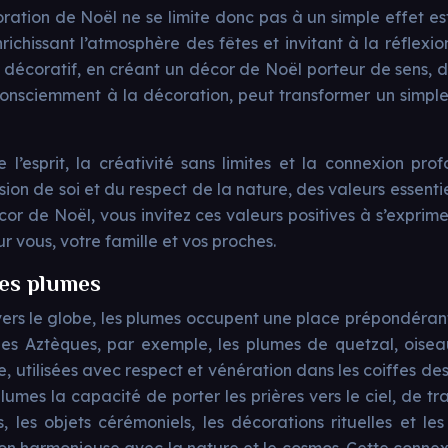
ation de Noël ne se limite donc pas à un simple effet est
enrichissant l’atmosphère des fêtes et invitant à la réfle
 décoratif, en créant un décor de Noël porteur de sens, 
e consciemment à la décoration, peut transformer un simp
e l’esprit, la créativité sans limites et la connexion pr
ion de soi et du respect de la nature, des valeurs essenti
cor de Noël, vous invitez ces valeurs positives à s’exprim
 vous, votre famille et vos proches.
des plumes
ers le globe, les plumes occupent une place prépondérante
ez les Aztèques, par exemple, les plumes de quetzal, ois
 utilisées avec respect et vénération dans les coiffes des
lumes la capacité de porter les prières vers le ciel, de 
fes, les objets cérémoniels, les décorations rituelles et